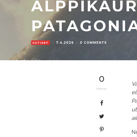
ALPPIKAUR
PATAGONI
·
7.4.2026
·
0 COMMENTS
UUTISET
0
Va
shares
e
Pa
ut
ai
No