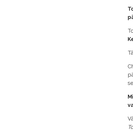
To
p
To
K
Tä
Ch
pä
se
Mi
v
Vä
To