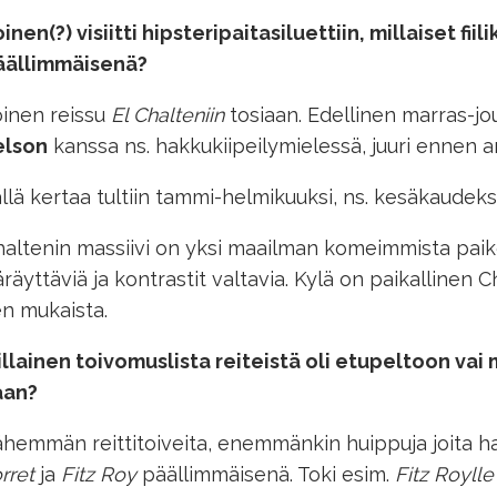
inen(?) visiitti hipsteripaitasiluettiin, millaiset fiili
äällimmäisenä?
inen reissu
El Chalteniin
tosiaan. Edellinen marras-jo
elson
kanssa ns. hakkukiipeilymielessä, juuri ennen 
llä kertaa tultiin tammi-helmikuuksi, ns. kesäkaudeks
altenin massiivi on yksi maailman komeimmista paiko
räyttäviä ja kontrastit valtavia. Kylä on paikallinen
n mukaista.
llainen toivomuslista reiteistä oli etupeltoon vai 
aan?
hemmän reittitoiveita, enemmänkin huippuja joita halu
rret
ja
Fitz Roy
päällimmäisenä. Toki esim.
Fitz Roylle