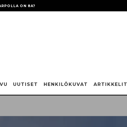
ARPOLLA ON 8A?
IVU
UUTISET
HENKILÖKUVAT
ARTIKKELI