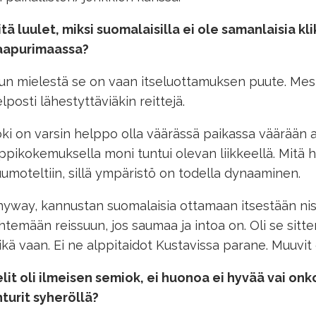
tä luulet, miksi suomalaisilla ei ole samanlaisia kli
aapurimaassa?
n mielestä se on vaan itseluottamuksen puute. Mest
lposti lähestyttäviäkin reittejä.
ki on varsin helppo olla väärässä paikassa väärään a
ppikokemuksella moni tuntui olevan liikkeellä. Mitä 
umoteltiin, sillä ympäristö on todella dynaaminen.
yway, kannustan suomalaisia ottamaan itsestään nis
htemään reissuun, jos saumaa ja intoa on. Oli se sitte
kä vaan. Ei ne alppitaidot Kustavissa parane. Muuvit
lit oli ilmeisen semiok, ei huonoa ei hyvää vai on
turit syheröllä?