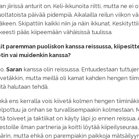
an jiirissä anturit on. Keli-ikkunoita riitti, mutta ne ei
oltatoista päivää pidempiä. Aikalailla reilun viikon vä
keen. Skipattiin kaikki niin ja näin ikkunat. Keskityttiin
keesti pääs kiipeemään vähäisissä tuulissa.
lit paremman puoliskon kanssa reissussa, kiipesit
tin vai muidenkin kanssa?
oo.
Saran
kanssa olin reissussa. Entuudestaan tuttujen
ivetäkkin, mutta meillä oli kamat kahden hengen tiimi
tä halutaan tehdä.
kä ens kerralla vois kiivetä kolmen hengen tiiminäk
lpottuu ja onhan se turvallisempaakin kolmestaan. Mu
tä toiveet ja taktiikat on käyty läpi jo ennen reissua. 
stoille ilman partneria ja koitti löytää kiipeilyseuraa
ärin, mutta ehkä on parempiakin paikkoja mätsäilyy