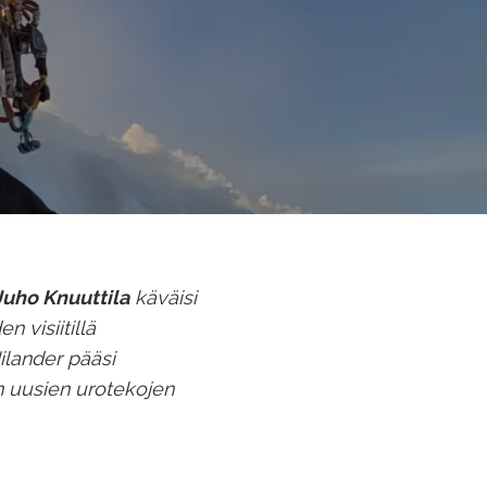
Juho Knuuttila
käväisi
 visiitillä
ilander pääsi
n uusien urotekojen