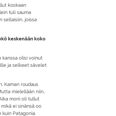
 ollut koskaan
lein tuli sauma
 sellaisiin, joissa
tekö keskenään koko
 kanssa olisi voinut
lle ja selkeet sävelet
in. Kaman roudaus
tta mielellään niin,
Aika moni oli tullut
, mikä ei sinänsä oo
n kuin Patagonia.