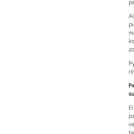
pe
Ai
pu
ma
ko
20
Py
ri
Pe
su
Ei
pa
ve
ta