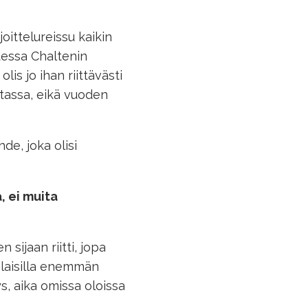
oittelureissu kaikin
dessa Chaltenin
lis jo ihan riittävästi
stassa, eikä vuoden
e, joka olisi
, ei muita
 sijaan riitti, jopa
laisilla enemmän
ys, aika omissa oloissa