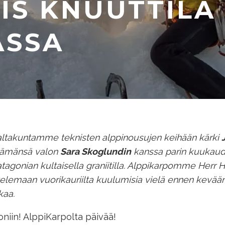
IS KNUUTTILA
ASSA
ltakuntamme teknisten alppinousujen keihään kärki
lämänsä valon
Sara Skoglundin
kanssa parin kuukauden
tagonian kultaisella graniitilla. Alppikarpomme Herr H
elemaan vuorikauriilta kuulumisia vielä ennen kevää
kaa.
niin! AlppiKarpolta päivää!