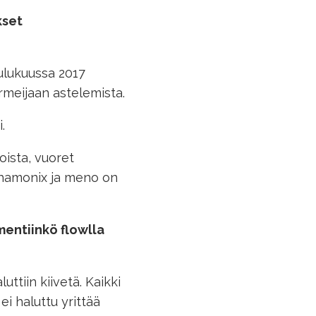
kset
ulukuussa 2017
armeijaan astelemista.
i.
ista, vuoret
 Chamonix ja meno on
mentiinkö flowlla
ttiin kiivetä. Kaikki
ei haluttu yrittää