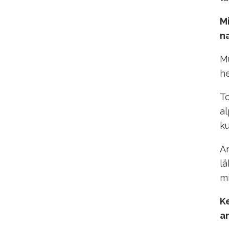
Mi
n
Mu
he
To
al
ku
An
lä
mi
Ke
an