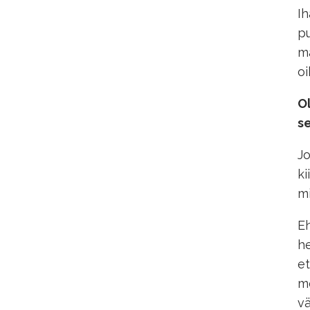
Ih
pu
mä
oi
O
se
J
ki
mi
Eh
he
et
me
vä