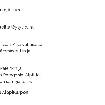
kkejä, kun
oilta löytyy suht
ikaan. Aika vähäisellä
hämmästeltiin ja
kalenkin ja
n Patagonia, Alpit tai
 on samoja tosin.
ko AlppiKarpon