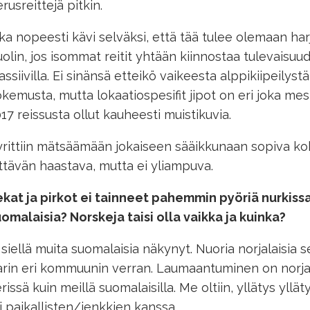
rusreittejä pitkin.
ka nopeesti kävi selväksi, että tää tulee olemaan harj
olin, jos isommat reitit yhtään kiinnostaa tulevaisuu
ssiivilla. Ei sinänsä etteikö vaikeesta alppikiipeilystä o
kemusta, mutta lokaatiospesifit jipot on eri joka me
17 reissusta ollut kauheesti muistikuvia.
rittiin mätsäämään jokaiseen sääikkunaan sopiva kohd
ittävän haastava, mutta ei yliampuva.
kat ja pirkot ei tainneet pahemmin pyöriä nurkissa
omalaisia? Norskeja taisi olla vaikka ja kuinka?
 siellä muita suomalaisia näkynyt. Nuoria norjalaisia sen
rin eri kommuunin verran. Laumaantuminen on norja
rissä kuin meillä suomalaisilla. Me oltiin, yllätys yllät
i paikallisten/jenkkien kanssa.