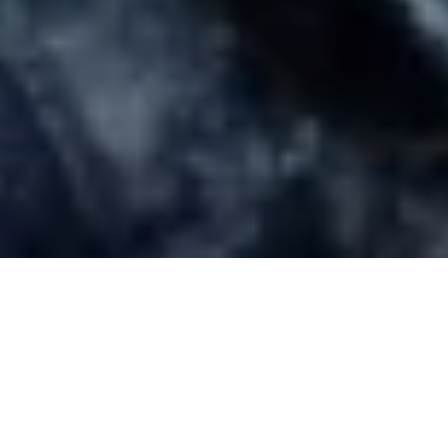
ALUE-ESITTELY: IHASTJÄRVI,
MIKKELI
·
4.8.2022
·
0 COMMENTS
ARTIKKELIT