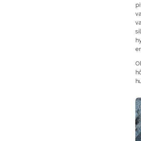
pi
va
va
si
hy
en
Ol
hö
hu