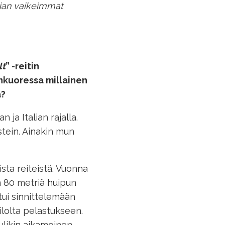
rian vaikeimmat
lt
” -reitin
nkuoressa millainen
ä?
a Italian rajalla.
tein. Ainakin mun
sta reiteistä. Vuonna
yn 80 metriä huipun
ui sinnittelemään
ilolta pelastukseen.
tulikin aikamoinen