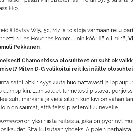
assikko.
eidiä löytyy WI5, 5c, M7 ja toistoja varmaan reilu 
hdettiin Les Houches kommuunin köörillä eli minä,
V
amuli Pekkanen
.
meisesti Chamonixissa olosuhteet on suht ok vaik
miset? Miten D-G valikoitui reitiksi näille olosuhtei
nta satoi pitkin syyskuuta huomattavasti ja loppupuol
o dumppikin. Lumisateet tunnetusti pistävät pohjois
lee suht märkänä ja vielä silloin kun kivi on vähän läm
lloin on saumat, että feissi plasteroituu nevelle.
esmaison
on yksi niistä reiteistä, joka on pyörinyt m
osikaudet. Sitä kutsutaan yhdeksi Alppien parhaista 