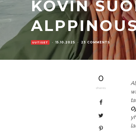
KOVIN SU
ALPPINOUS
·
15.10.2025
·
23 COMMENTS
UUTISET
0
Al
shares
wh
ta
O
yh
la