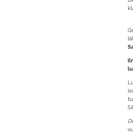
kl
Gr
lä
S
Il
lu
Lu
is
tu
Si
D
vu