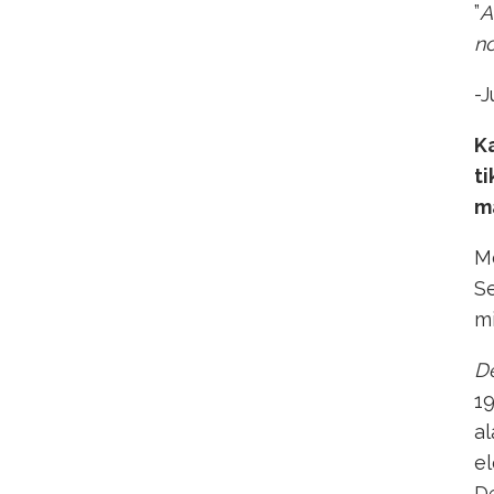
”
A
no
-J
Ka
t
mä
Me
Se
mi
D
19
al
el
De