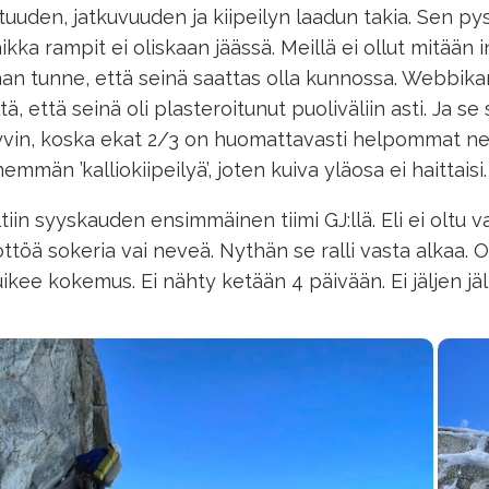
tuuden, jatkuvuuden ja kiipeilyn laadun takia. Sen 
ikka rampit ei oliskaan jäässä. Meillä ei ollut mitään 
an tunne, että seinä saattas olla kunnossa. Webbika
ltä, että seinä oli plasteroitunut puoliväliin asti. Ja s
vin, koska ekat 2/3 on huomattavasti helpommat ne
emmän ’kalliokiipeilyä’, joten kuiva yläosa ei haittaisi
tiin syyskauden ensimmäinen tiimi GJ:llä. Eli ei oltu 
ttöä sokeria vai neveä. Nythän se ralli vasta alkaa. 
ikee kokemus. Ei nähty ketään 4 päivään. Ei jäljen jä