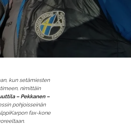
aan, kun setämiesten
imeen, nimittäin
uttila – Pekkanen –
essin pohjoisseinän
AlppiKarpon fax-kone
oreeltaan.