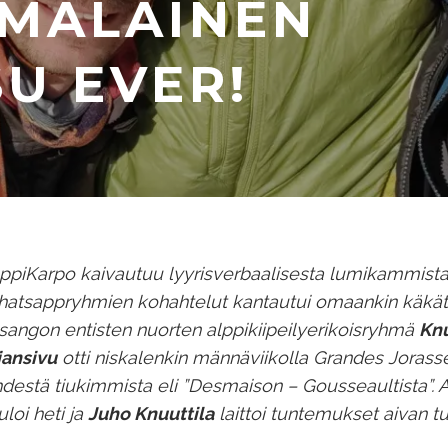
OMALAINEN
U EVER!
ppiKarpo kaivautuu lyyrisverbaalisesta lumikammist
atsappryhmien kohahtelut kantautui omaankin käkätt
sangon entisten nuorten alppikiipeilyerikoisryhmä
Knu
jansivu
otti niskalenkin männäviikolla Grandes Jorass
destä tiukimmista eli ”Desmaison – Gousseaultista”. 
uloi heti ja
Juho Knuuttila
laittoi tuntemukset aivan tu