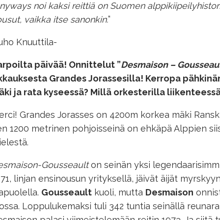
nyways noi kaksi reittiä on Suomen alppikiipeilyhisto
usut, vaikka itse sanonkin.
”
uho Knuuttila-
rpoilta päivää! Onnittelut ”
Desmaison – Gousseau
ikkauksesta Grandes Jorassesilla! Kerropa pähkinä
ki ja rata kyseessä? Millä orkesterilla liikenteess
rci! Grandes Jorasses on 4200m korkea mäki Ranskan j
n 1200 metrinen pohjoisseinä on ehkäpä Alppien siis
elestä.
esmaison-Gousseault
on seinän yksi legendaarisimmi
71, linjan ensinousun yrityksellä, jäivät äijät myrsky
apuolella.
Gousseault
kuoli, mutta
Desmaison
onnist
ossa. Loppulukemaksi tuli 342 tuntia seinällä reunara
smaison palasi viimeistelemään reitin 1973. Ja siitä 