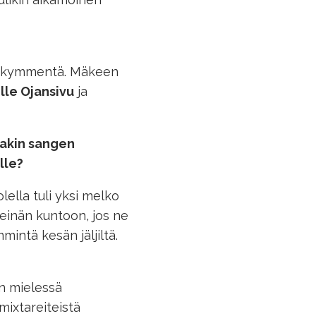
parikymmentä. Mäkeen
ille Ojansivu
ja
kakin sangen
lle?
ella tuli yksi melko
seinän kuntoon, jos ne
mintä kesän jäljiltä.
un mielessä
mixtareiteistä