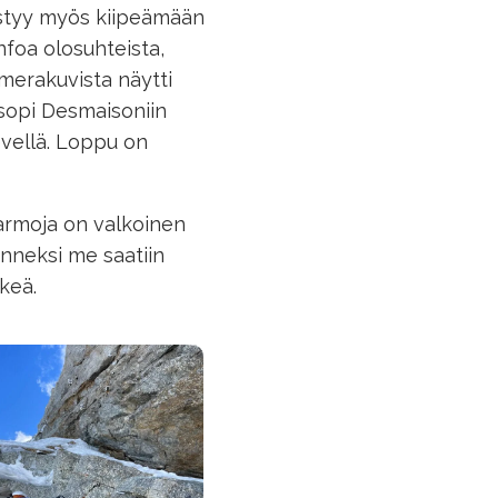
pystyy myös kiipeämään
infoa olosuhteista,
merakuvista näytti
e sopi Desmaisoniin
vellä. Loppu on
.
varmoja on valkoinen
Onneksi me saatiin
lkeä.