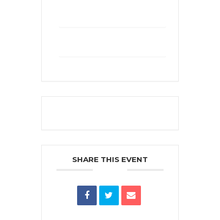
+ Add to Google Calendar
+ iCal / Outlook export
The event is finished.
SHARE THIS EVENT