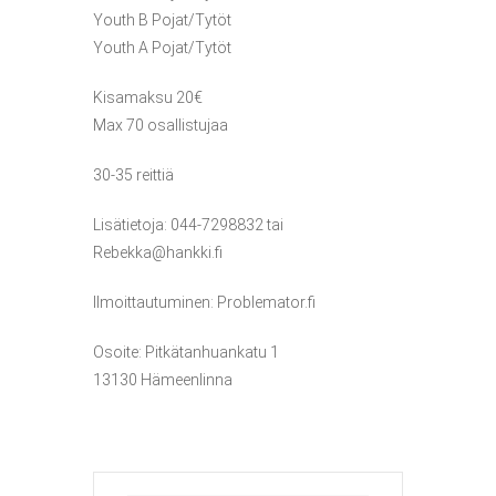
Youth B Pojat/Tytöt
Youth A Pojat/Tytöt
Kisamaksu 20€
Max 70 osallistujaa
30-35 reittiä
Lisätietoja: 044-7298832 tai
Rebekka@hankki.fi
Ilmoittautuminen: Problemator.fi
Osoite: Pitkätanhuankatu 1
13130 Hämeenlinna