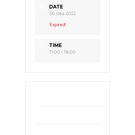
DATE
30 loka 2022
Expired!
TIME
11:00 - 18:00
+ Add to Google Calendar
+ iCal / Outlook export