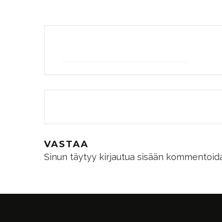
+ Add to Google Calendar
The eve
VASTAA
Sinun täytyy
kirjautua sisään
kommentoida