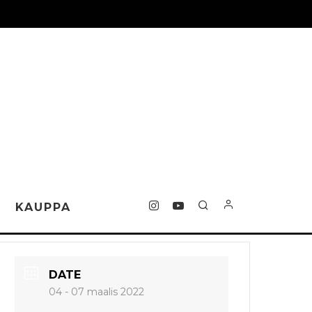
T
KAUPPA
DATE
04 - 07 maalis 2022