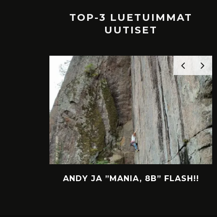
TOP-3 LUETUIMMAT
UUTISET
 FLASH!!
BURDEN OF DREAMS –
THIRD ASCENT BY SIMON
“SISU” LORENZI