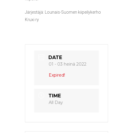
Järjestäjä: Lounais-Suomen kiipeilykerho
Kruxi ry
DATE
01 - 03 heinä 2022
Expired!
TIME
All Day