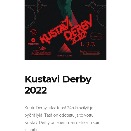
Kustavi Derby
2022
Kusta Derby tulee taas! 24h kiipeilyä ja
pyöräilylä. Tätä on odotettu ja toivottu.
Kustavi Derby on enemmän seikkailu kuin
kilpailu.