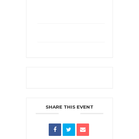
+ Add to Google Calendar
+ iCal / Outlook export
The event is finished.
SHARE THIS EVENT