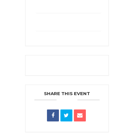
+ Add to Google Calendar
+ iCal / Outlook export
The event is finished.
SHARE THIS EVENT