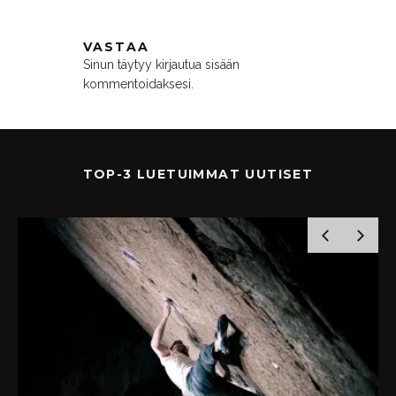
VASTAA
Sinun täytyy
kirjautua sisään
kommentoidaksesi.
TOP-3 LUETUIMMAT UUTISET