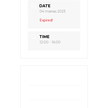
DATE
04 marras 2023
Expired!
TIME
12:00 - 16:00
+ Add to Google Calendar
+ iCal / Outlook export