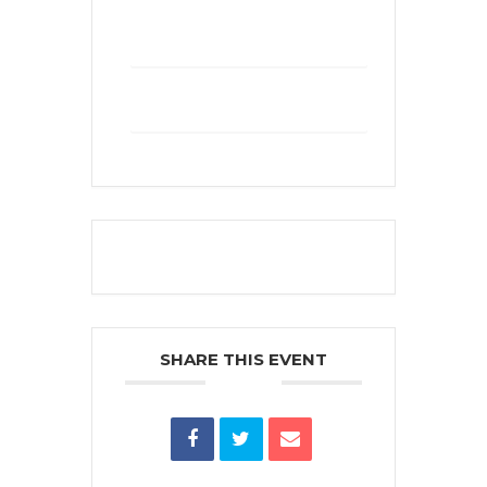
+ Add to Google Calendar
+ iCal / Outlook export
The event is finished.
SHARE THIS EVENT