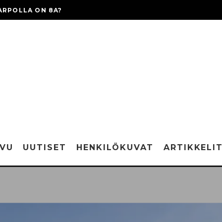
ARPOLLA ON 8A?
IVU
UUTISET
HENKILÖKUVAT
ARTIKKELI