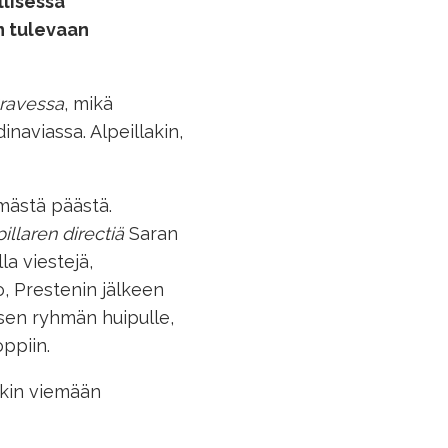
llisessa
n tulevaan
ravessa
, mikä
naviassa. Alpeillakin,
mmästä päästä.
illaren
directiä
Saran
a viestejä,
o, Prestenin jälkeen
sen ryhmän huipulle,
oppiin.
kin viemään