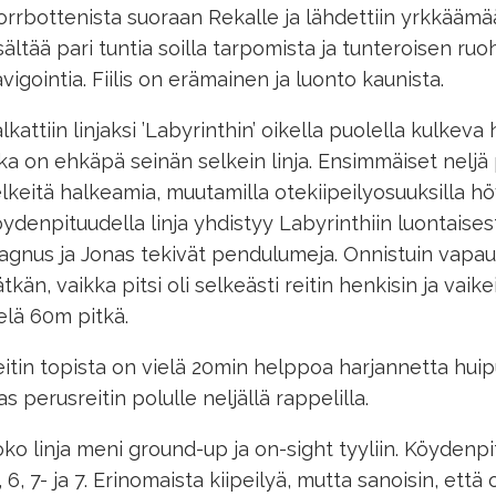
rrbottenista suoraan Rekalle ja lähdettiin yrkkääm
sältää pari tuntia soilla tarpomista ja tunteroisen ruo
vigointia. Fiilis on erämainen ja luonto kaunista.
lkattiin linjaksi ’Labyrinthin’ oikella puolella kulke
ka on ehkäpä seinän selkein linja. Ensimmäiset neljä p
lkeitä halkeamia, muutamilla otekiipeilyosuuksilla hö
ydenpituudella linja yhdistyy Labyrinthiin luontaisest
gnus ja Jonas tekivät pendulumeja. Onnistuin vapa
tkän, vaikka pitsi oli selkeästi reitin henkisin ja vaike
elä 60m pitkä.
itin topista on vielä 20min helppoa harjannetta huip
as perusreitin polulle neljällä rappelilla.
ko linja meni ground-up ja on-sight tyyliin. Köydenpi
, 6, 7- ja 7. Erinomaista kiipeilyä, mutta sanoisin, että