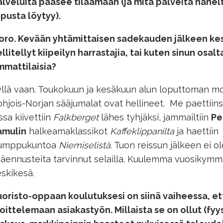
lveluita pääsee tilaamaan (ja mitä
palveita
hänelt
pusta löytyy).
oro. Kevään yhtämittaisen sadekauden jälkeen kes
llitellyt kiipeilyn harrastajia, tai kuten sinun osal
mmattilaisia?
llä vaan. Toukokuun ja kesäkuun alun loputtoman m
hjois-Norjan sääjumalat ovat hellineet. Me paettiin
ssa kiivettiin
Falkberget
lähes tyhjäksi, jammailtiin
Pe
amulin
halkeamaklassikot
Kaffeklippanilta
ja haettiin
umppukuntoa
Niemiselistä
. Tuon reissun jälkeen ei ol
äennusteita tarvinnut selailla. Kuulemma vuosikym
skikesä.
oristo-oppaan koulutuksesi on siinä vaiheessa, et
oittelemaan asiakastyön. Millaista se on ollut (fy