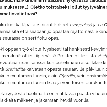
skaus, markkinoinnin haasteet nykyisessä taloude
rimuksessa…). Oletko toistaiseksi ollut tyytyväine
mmatinvalintaasi?
ko luokka läpäisi aspirant-kokeet
Lyngenissä
ja
La
G
inaa sitä että saadaan jo opastaa rajattomasti Skandi
s seurassa on sertifioitu opas.
ki oppaan työ ei ole fyysisesti tai henkisesti kevyi
imerkkinä: oltiin kiipemässä Prestenin klassista
Vestp
-vuotiaan isän kanssa, kun puhelimeen alkoi kilahdell
ttä
Stetindille
kaivataan opasta seuraaville päiville. N
kuin muutaman tunnin, ajoin
Efjordiin
, vein ensimmäi
kuin muutaman tunnin lisää ja vein toisen porukan t
ktisyydestä huolimatta on mahtavaa päästä vihdoin
iakkaita mäkeen ja jakamaan hetkiä vuorilla.