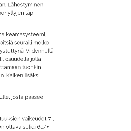
ään. Lähestyminen
hohyllyjen läpi
va halkeamasysteemi,
itsiä seuraili melko
ystettynä. Viidennellä
i, osuudella jolla
uttamaan tuonkin
in. Kaiken lisäksi
ulle, josta pääsee
tuuksien vaikeudet 7-,
 on oltava solidi 6c/+