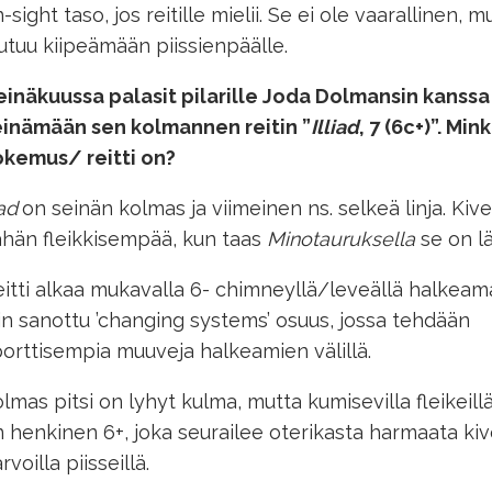
-sight taso, jos reitille mielii. Se ei ole vaarallinen,
utuu kiipeämään piissienpäälle.
inäkuussa palasit pilarille
Joda
Dolmansin
kanssa
einämään sen kolmannen reitin ”
Illiad
, 7 (
6c
+)”.
Mink
okemus/ reitti on?
iad
on seinän kolmas ja viimeinen ns. selkeä linja. Kiv
hän fleikkisempää, kun taas
Minotauruksella
se on lä
itti alkaa mukavalla 6- chimneyllä/leveällä halkeama
in sanottu ’changing systems’ osuus, jossa tehdään
orttisempia muuveja halkeamien välillä.
lmas pitsi on lyhyt kulma, mutta kumisevilla fleikeil
 henkinen 6+, joka seurailee oterikasta harmaata kiv
rvoilla piisseillä.