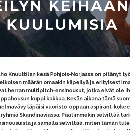
EILYN KEIHÄÄN
 KUULUMISIA
ho Knuuttilan kesä Pohjois-Norjassa on pitänyt ty
lkoisen määrän omaakin kiipeilyä ja erityisesti ma
vat herran
multipitch
-ensinousut, jotka eivät ole i
oppahousun kuppi kakkua. Kesän aikana tämä suomi
nelmavävy läpäisi vuoristo-oppaan
aspirant
-kokeen
o ryhmiä
Skandinaviassa. Päätimmekin selvittää ta
nsinousuista ja samalla selvittää, miten tämän tu