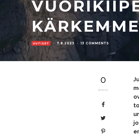
VUORIKIIP
KÄRKEMME
·
7.8.2023
·
13 COMMENTS
UUTISET
0
Ju
me
shares
o
t
u
j
e