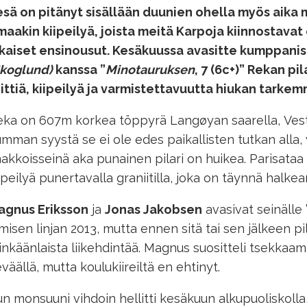
sä on pitänyt sisällään duunien ohella myös aika
aakin kiipeilyä, joista meitä Karpoja kiinnostavat
ikaiset ensinousut. Kesäkuussa avasitte kumppanis
Skoglund)
kanssa ”
Minotauruksen
, 7 (
6c
+)” Rekan pila
ittiä, kiipeilyä ja varmistettavuutta hiukan tarkem
ka on 607m korkea töppyrä Langøyan saarella, Veste
mman syystä se ei ole edes paikallisten tutkan alla,
akkoisseinä aka punainen pilari on huikea. Parisataa
ipeilyä punertavalla graniitilla, joka on täynnä halkea
agnus Eriksson
ja
Jonas Jakobsen
avasivat seinälle 
misen linjan 2013, mutta ennen sitä tai sen jälkeen pila
nkäänlaista liikehdintää. Magnus suositteli tsekkaama
väällä, mutta koulukiireiltä en ehtinyt.
n monsuuni vihdoin hellitti kesäkuun alkupuoliskolla,