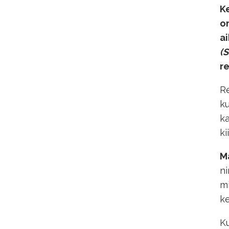
Ke
om
a
(
re
Re
ku
ka
ki
M
ni
mi
ke
Ku