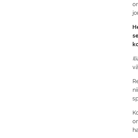
on
jo
He
s
k
Il
vä
Re
ni
sp
Ko
on
ha