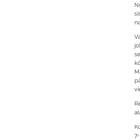
No
si
na
Va
jo
se
kö
Ma
pä
vi
Re
al
Ko
7-