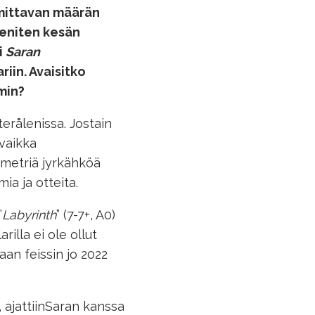
 mittavan määrän
 eniten kesän
i
Saran
riin. Avaisitko
min?
rålenissa. Jostain
 vaikka
 metriä jyrkähköä
mia ja otteita.
”
Labyrinth
” (7-7+, A0)
rilla ei ole ollut
an feissin jo 2022
 ajattiinSaran kanssa