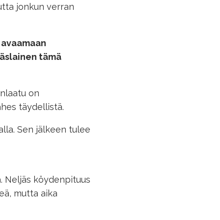
 mutta jonkun verran
 avaamaan
äslainen
tämä
enlaatu on
hes täydellistä.
lla. Sen jälkeen tulee
lä. Neljäs köydenpituus
eä, mutta aika