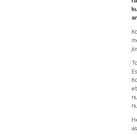
ra
ku
a
Ko
me
jo
To
Es
60
e
nu
nu
He
as