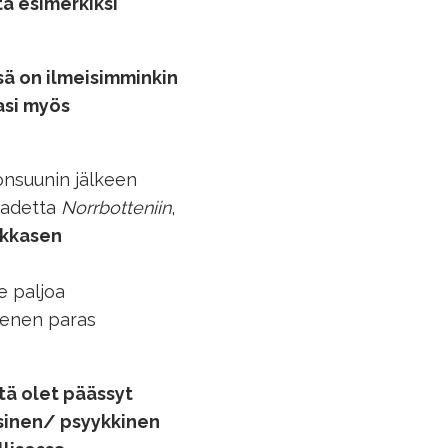
ä esimerkiksi
ä on ilmeisimminkin
tasi myös
onsuunin jälkeen
sadetta
Norrbotteniin
,
kkasen
e paljoa
menen paras
tä olet päässyt
ysinen/ psyykkinen