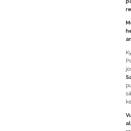
pa
re
M
he
a
Ky
Po
jo
S
p
sä
ke
Vu
al