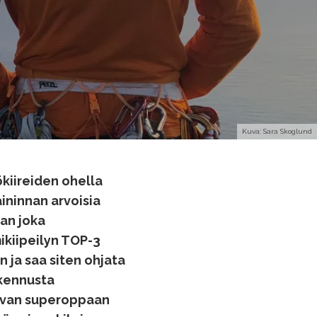
Kuva: Sara Skoglund
ökiireiden ohella
ininnan arvoisia
han joka
kiipeilyn TOP-3
 ja saa siten ohjata
rkennusta
levan superoppaan