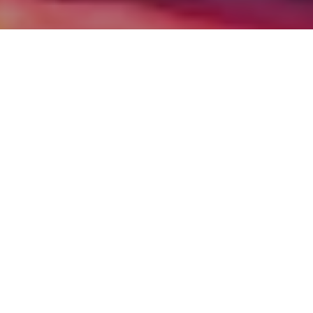
OIVAT SLÄBIT ”TIETEISFRIKTIO”
·
18.9.2023
·
13 COMMENTS
ARTIKKELIT
Reitti: ​​Tieteisfriktio
Vaikeus/ korkeus: ​Fb 6c:ish, 4-5m
Sijainti:​​Hurissalo (Ruostekorpi), Puumala
Ensinousija:​ Marko Siivinen, Jussi Luukkonen