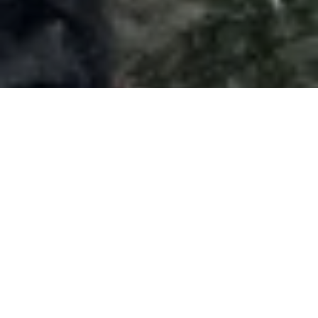
RUUSU PEKKALA JA ”FAITH IN
OTHERS, 7C+” ENSINOUSU
·
14.10.2024
·
13 COMMENTS
UUTISET
Kuva: Cluster Climbing
Kauden 2024 aikana valtavan tasonnostoloikan tehnyt
Ruusu
Pekkala
jatkoi Suomessa siitä, mihin Flatangerin retki päätyi. Tai
itse asiassa vielä mainiommin, sillä tällä kertaa päädyttiin