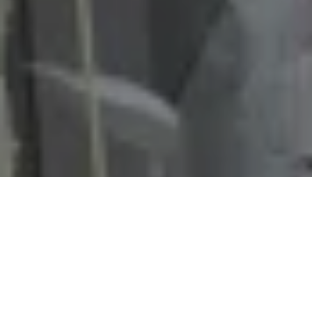
TAPIO ALHONSUO: SUOMEN, TAHI
AIKAKIN NAPAPIIRIN DAVE
MACLEOD (RE-RELEASE)
·
20.1.2022
·
0 COMMENTS
HENKILÖKUVAT