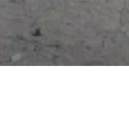
TONSAI BOULDERING –
VAIHTOEHTO LASITTUNEELLE
KÖYSIKIIPEILYLLE
·
12.2.2024
·
13 COMMENTS
ARTIKKELIT