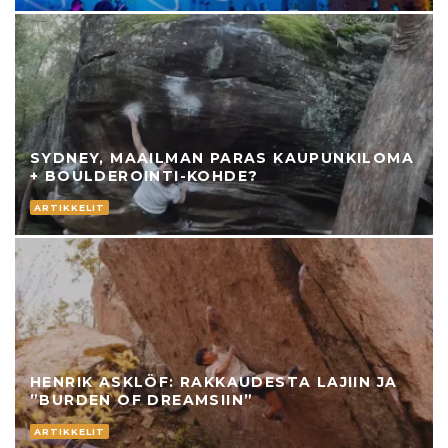
SYDNEY, MAAILMAN PARAS KAUPUNKILOMA
+ BOULDEROINTI-KOHDE?
ARTIKKELIT
HENRIK ASKLÖF: RAKKAUDESTA LAJIIN JA
”BURDEN OF DREAMSIIN”
ARTIKKELIT