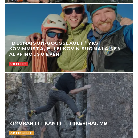
”DESMAISON-GOUSSEAULT” YKSI
KOVIMMISTA, ELLEI KOVIN SUOMALAINEN
ALPPINOUSU EVER!
UUTISET
KIMURANTIT KANTIT: TIIKERIHAI, 7B
ARTIKKELIT