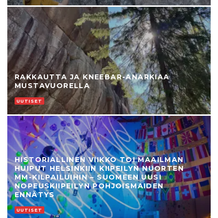
RAKKAUTTA JA KNEEBAR-ANARKIAA
MUSTAVUORELLA
UUTISET
HISTORIALLINEN VIIKKO TOI MAAILMAN
HUIPUT HELSINKIIN KIIPEILYN NUORTEN
MM-KILPAILUIHIN – SUOMEEN UUSI
NOPEUSKIIPEILYN POHJOISMAIDEN
ENNÄTYS
UUTISET