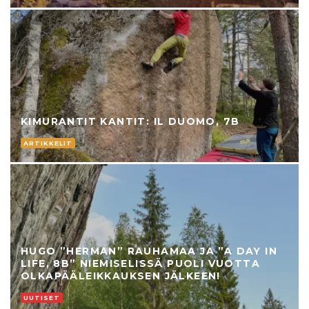
KIMURANTIT KANTIT: IL DUOMO, 7B
ARTIKKELIT
HUGO ”HERMAN” RAUHAMAA JA ”A DAY IN
LIFE, 8B” NIEMISELISSÄ PUOLI VUOTTA
OLKAPÄÄLEIKKAUKSEN JÄLKEEN!
UUTISET