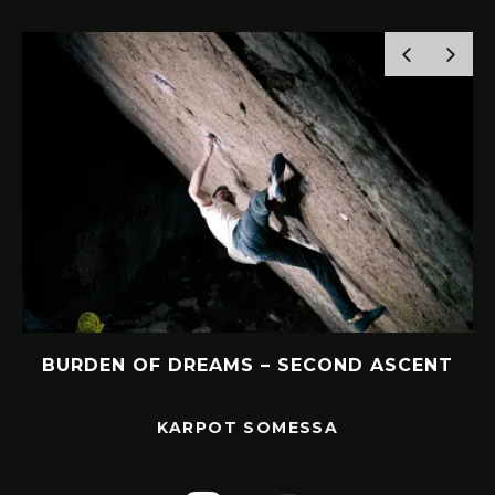
T
ANDY JA ”MANIA, 8B” FLASH!!
KARPOT SOMESSA