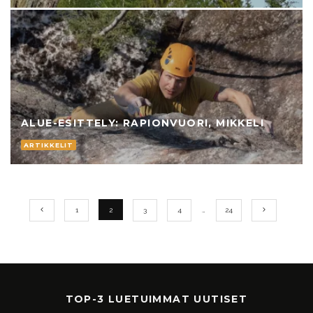
ALUE-ESITTELY: RAPIONVUORI, MIKKELI
ARTIKKELIT
1
2
3
4
…
24
TOP-3 LUETUIMMAT UUTISET